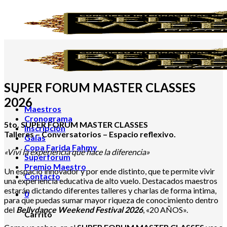
Skip
to
content
SUPER FORUM MASTER CLASSES
2026
Maestros
Cronograma
5to. SUPER FORUM MASTER CLASSES
Inscripción
Talleres – Conversatorios – Espacio reflexivo.
Galas
Copa Farida Fahmy
«Viví la experiencia que hace la diferencia»
Superforum
Premio Maestro
Un espacio innovador y por ende distinto, que te permite vivir
Contacto
una experiencia educativa de alto vuelo. Destacados maestros
estarán dictando diferentes talleres y charlas de forma intima,
0
para que puedas sumar mayor riqueza de conocimiento dentro
del
Bellydance Weekend Festival 2026
, «20 AÑOS».
Carrito